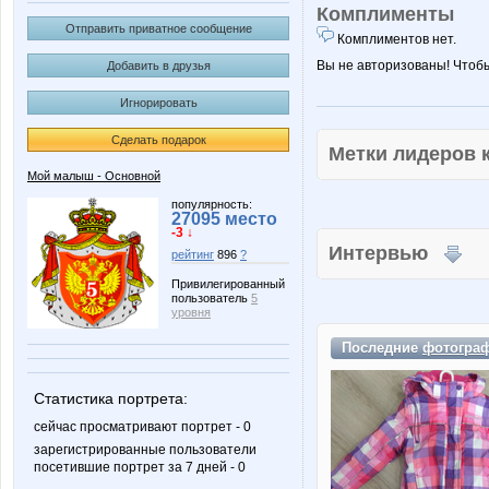
Комплименты
Отправить приватное сообщение
Комплиментов нет.
Вы не авторизованы! Чтоб
Добавить в друзья
Игнорировать
Сделать подарок
Метки лидеров
Мой малыш - Основной
популярность:
27095 место
-3 ↓
Интервью
рейтинг
896
?
Привилегированный
пользователь
5
уровня
Последние
фотогра
Статистика портрета:
сейчас просматривают портрет - 0
зарегистрированные пользователи
посетившие портрет за 7 дней - 0